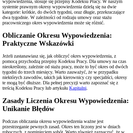
wypowiedzenia, stosuje się przepisy Kodeksu Pracy. W naszym
systemie prawnym okresy wypowiedzenia dzielą się na dwie
kategorie: krótkie, do dwóch tygodni, oraz długie, przekraczające
dwa tygodnie. W zależności od rodzaju umowy oraz stażu
pracowniczego okres wypowiedzenia może się różnić.
Obliczanie Okresu Wypowiedzenia:
Praktyczne Wskazówki
Jeżeli zastanawiasz się, jak obliczyć okres wypowiedzenia, z
pomocą przychodzą przepisy Kodeksu Pracy. Dla umowy na czas
nieokreślony, zależnie od stażu pracy, może to być okres od dwóch
tygodni do trzech miesięcy. Warto zauważyć, że w przypadku
niektórych zawodów, takich jak kierownicy czy specjaliści, okresy
te mogą być dłuższe. Dla pełnej precyzji warto zapoznać się z
treścią Kodeksu Pracy lub artykułu
Kapitalni
.
Zasady Liczenia Okresu Wypowiedzenia:
Unikanie Błędów
Podczas obliczania okresu wypowiedzenia ważne jest
przestrzeganie pewnych zasad. Okres ten liczony jest w dniach
roboczych, z pominięciem sobót. Warto również zaznaczyć, że w